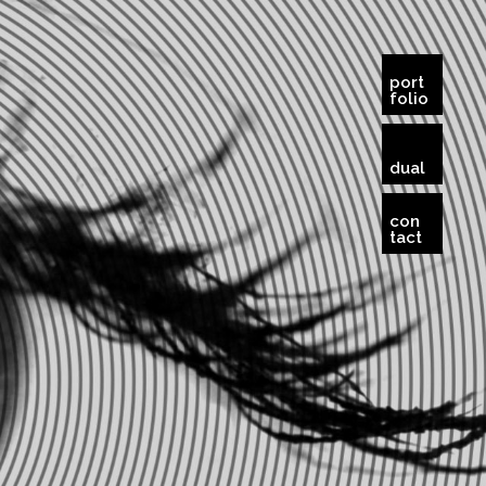
port
folio
dual
con
tact